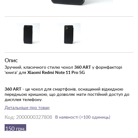
Опис
Зручний, класичного стилю чохол
360 ART
у формфакторі
'книга' для
Xiaomi Redmi Note 11 Pro 5G
360 ART
- це чохол для смартфонів, оснащений відкидною
передньою кришкою, що дозволяє мати постійний доступ до
дисплея телефону.
Детальніше про товар
Футляр вбереже всі сторони пристрою від непередбачених
Код:
2000000327808
В наявності (>100 одиниць)
пошкоджень, забруднень, пилу і вологи.
150 грн.
Аксесуар має всі необхідні вирізи для швидкого доступу до
функціональних клавіш, необхідних портів, виходів, камері,