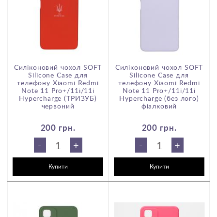
T
Силіконовий чохол SOFT
Силіконовий чохол SOFT
Silicone Case для
Silicone Case для
телефону Xiaomi Redmi
телефону Xiaomi Redmi
Note 11 Pro+/11i/11i
Note 11 Pro+/11i/11i
Hypercharge (ТРИЗУБ)
Hypercharge (без лого)
червоний
фіалковий
200 грн.
200 грн.
-
-
+
+
Купити
Купити