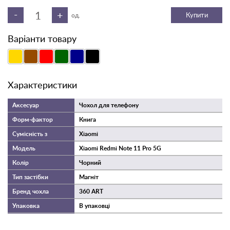
динаміків; а фактура матеріалу чохла
-
+
Купити
од.
перешкоджає ковзанню в руках.
Варіанти товару
Такий аксесуар прекрасно впишеться в ваш повсякденний
стиль і буде радувати Вас при кожному використанні
улюбленого смартфона!
Характеристики
Чохол для телефону
Книга
Xiaomi
Xiaomi Redmi Note 11 Pro 5G
Чорний
Магніт
360 ART
В упаковці