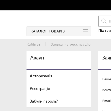
Підтри
КАТАЛОГ
ТОВАРІВ
Кабінет
Заявка на реєстрацію
Чохли
Акаунт
Зая
Чохли-книги
Захист екрану
Авторизація
Ваше 
Колонки
Реєстрація
Конт
Аудіо/Відео
Акумулятори/Power Bank
Забули пароль?
Email
Зарядні пристрої