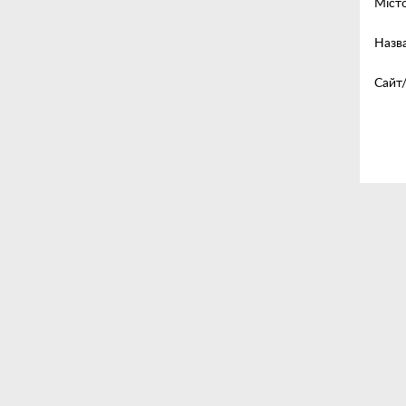
Міст
Кабелі/Перехідники
Назва
Для автомобіля
Сайт
Світлотехніка
Комп'ютерні аксесуари
Ремінці
Одяг і стиль DC
Товари для дому
Гаджети
Смарт-годинники
Уцінка