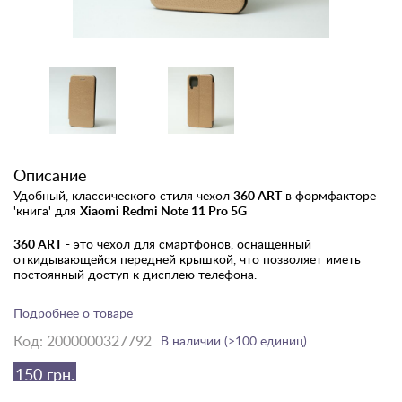
Описание
Удобный, классического стиля чехол
360 ART
в формфакторе
'книга' для
Xiaomi Redmi Note 11 Pro 5G
360 ART
- это чехол для смартфонов, оснащенный
откидывающейся передней крышкой, что позволяет иметь
постоянный доступ к дисплею телефона.
Футляр убережет все стороны устройства от непредвиденных
Подробнее о товаре
повреждений, загрязнений, пыли и влаги.
Аксессуар имеет все необходимые вырезы для быстрого
Код:
2000000327792
В наличии (>100 единиц)
доступа к функциональным клавишам, необходимым портам,
выходам, камере, динамикам; а фактура материала чехла
150 грн.
препятствует скольжению в руках.