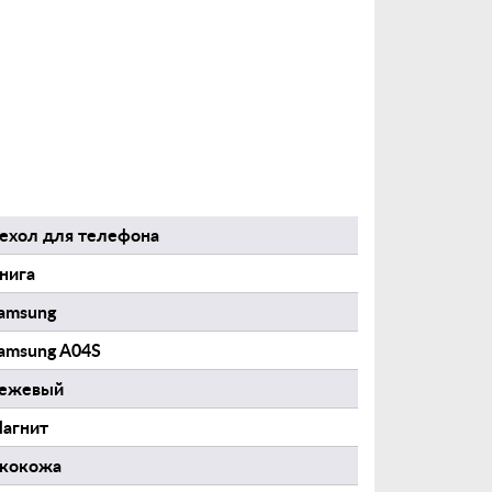
ехол для телефона
нига
amsung
amsung A04S
ежевый
агнит
кокожа