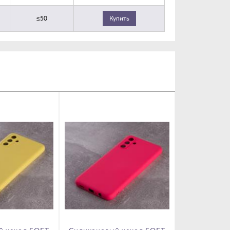
≤50
Купить
SALE