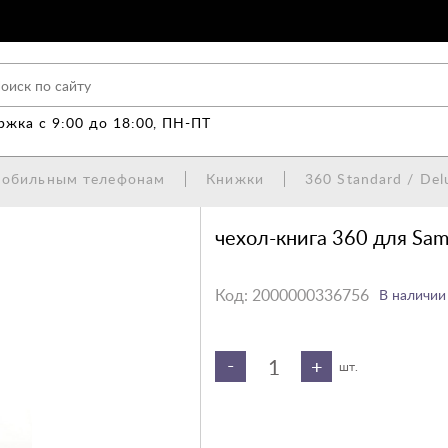
жка с 9:00 до 18:00, ПН-ПТ
мобильным телефонам
Книжки
360 Standard / Del
чехол-книга 360 для Sa
Код:
2000000336756
В наличии
-
+
шт.