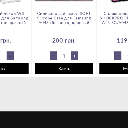
й чехол WS
Силиконовый чехол SOFT
Силиконов
для Samsung
Silicone Case для Samsung
SHOCKPROOF
 прозрачный
A04S (без лого) красный
A13 5G/A04
грн.
200 грн.
119
-
-
+
+
ить
Купить
Ку