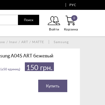
РУС
0
Поиск
Войти
Корзина
uxe / Inavi / ART / MATTE
Samsung
msung A04S ART бежевый
150 грн.
 (≤50 единиц)
Купить