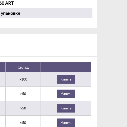
60 ART
 упаковке
Склад
>100
Купить
>50
Купить
>50
Купить
≤50
Купить