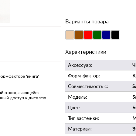
Варианты товара
Характеристики
Ч
Аксессуар:
К
Форм-фактор:
ормфакторе 'книга'
S
Совместимость с:
ный откидывающейся
S
Модель:
нный доступ к дисплею
Б
Цвет:
предвиденных
М
Тип застежки:
ыстрого доступа к
Э
Материал:
м, выходам, камере,
вует скольжению в руках.