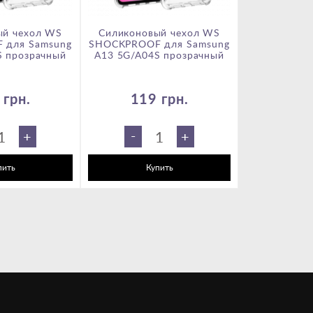
ый чехол WS
Силиконовый чехол WS
Защитное с
 для Samsung
SHOCKPROOF для Samsung
Samsung A02 
S прозрачный
A13 5G/A04S прозрачный
A03S / A04 /
A12 / A23 
M23 / M
 грн.
119 грн.
199
-
-
+
+
пить
Купить
Ку