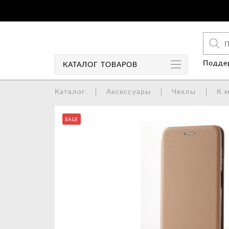
Поддер
КАТАЛОГ
ТОВАРОВ
Каталог
Аксессуары
Чехлы
К 
Чехлы
SALE
Чехлы-книги
Защита экрана
Колонки
Аудио/Видео
Аккумуляторы/Power Bank
Зарядные устройства