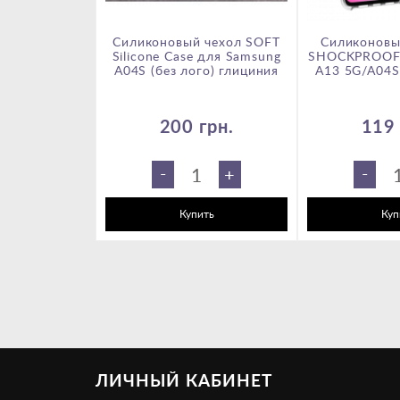
а 360 для
Силиконовый чехол SOFT
Силиконовы
 ART черный
Silicone Case для Samsung
SHOCKPROOF 
A04S (без лого) глициния
A13 5G/A04S
грн.
200 грн.
119 
-
-
+
+
ить
Купить
Куп
ЛИЧНЫЙ КАБИНЕТ