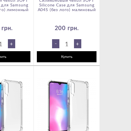
й чехол SOFT
Силиконовый чехол SOFT
чехол-кн
e для Samsung
Silicone Case для Samsung
Samsung A04
ого) лимонный
A04S (без лого) малиновый
 грн.
200 грн.
150
-
-
+
+
пить
Купить
Ку
HOT