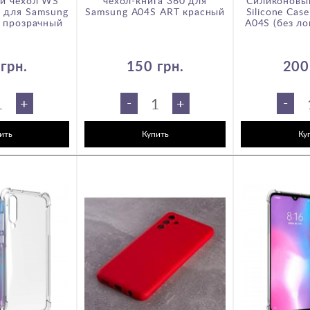
й чехол WS
чехол-книга 360 для
Силиконовы
для Samsung
Samsung A04S ART красный
Silicone Cas
 прозрачный
A04S (без л
грн.
150 грн.
200
-
-
+
+
ить
Купить
Ку