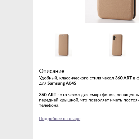
Кабели/Переходники
Для автомобиля
Светотехника
Компьютерные аксессуары
Ремешки
Описание
Одежда и стиль DC
Удобный, классического стиля чехол
360 ART
в ф
для
Samsung A04S
Товары для дома
360
ART
- это чехол для смартфонов, оснащен
Гаджеты
передней крышкой, что позволяет иметь постоя
телефона.
Смарт-часы
Футляр убережет все стороны устройства от не
Подробнее о товаре
Уценка
повреждений, загрязнений, пыли и влаги.
Аксессуар имеет все необходимые вырезы для б
функциональным клавишам, необходимым порта
динамикам; а фактура материала чехла препятст