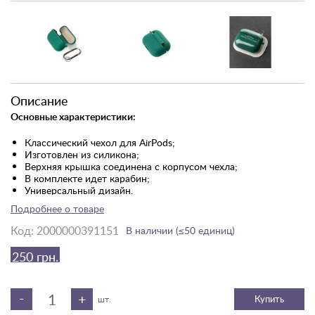
Описание
Основные характеристики:
Классический чехол для AirPods;
Изготовлен из силикона;
Верхняя крышка соединена с корпусом чехла;
В комплекте идет карабин;
Универсальный дизайн.
Подробнее о товаре
Поверхность снаружи матовая, благодаря чему его приятно
держать и он не скользит в руке. Чехол дополнительно
Код:
2000000391151
В наличии (≤50 единиц)
оснащен карабином, поэтому его будет удобно зафиксировать
на сумке или рюкзаке.
250 грн.
Защитные свойства.
-
+
Купить
шт.
Чехол защищает зарядный кейс AirPods от царапин, пыли и
различных повреждений. Стойко переносит перепады