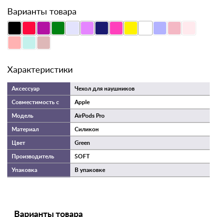
температуры и не выцветает под воздействием солнечных
Варианты товара
лучей.
Характеристики
Чехол для наушников
Apple
AirPods Pro
Силикон
Green
SOFT
В упаковке
Варианты товара