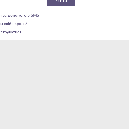
Увійти
ти за допомогою SMS
и свій пароль?
єструватися