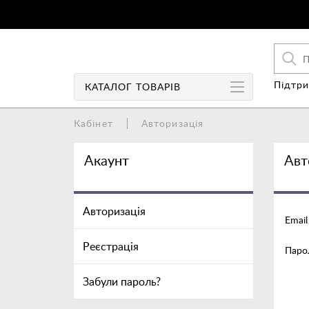
Підтри
КАТАЛОГ
ТОВАРІВ
Кабінет
Авторизація
Чохли
Акаунт
Авт
Чохли-книги
Захист екрану
Авторизація
Email
Колонки
Реєстрація
Паро
Аудіо/Відео
Акумулятори/Power Bank
Забули пароль?
Зарядні пристрої