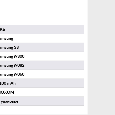
КБ
amsung
amsung S3
amsung i9300
amsung i9082
amsung i9060
100 mAh
MOXOM
 упаковке