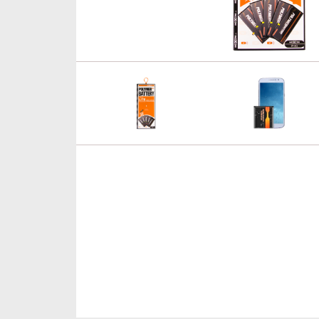
Кабели/Переходники
Для автомобиля
Светотехника
Компьютерные аксессуары
Ремешки
Одежда и стиль DC
Товары для дома
Гаджеты
Смарт-часы
Уценка