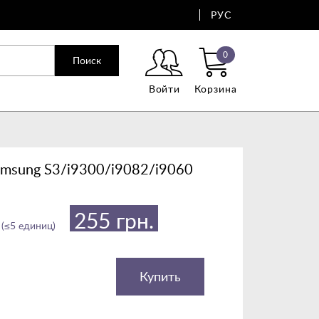
РУС
0
Поиск
Войти
Корзина
sung S3/i9300/i9082/i9060
255 грн.
 (≤5 единиц)
Купить