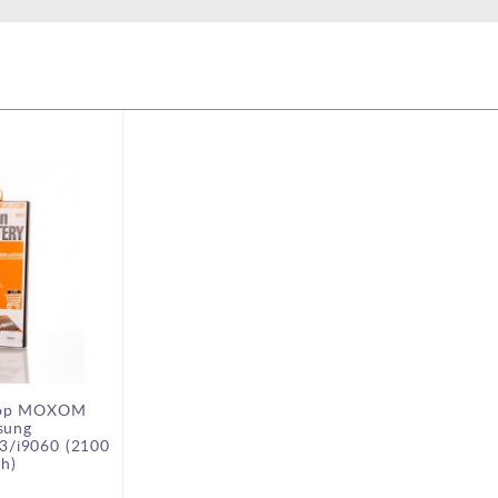
тор MOXOM
sung
3/i9060 (2100
h)