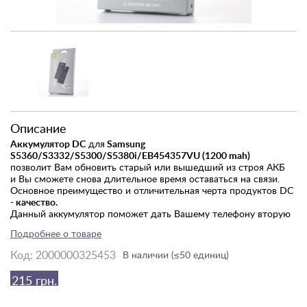
Описание
Аккумулятор DC
для
Samsung
S5360/S3332/S5300/S5380i/EB454357VU (1200 mah)
позволит Вам обновить старый или вышедший из строя АКБ
и Вы сможете снова длительное время оставаться на связи.
Основное преимущество и отличительная черта продуктов DC
-
качество.
Данный аккумулятор поможет дать Вашему телефону вторую
жизнь.
Подробнее о товаре
Когда стоит менять батарею:
Код:
2000000325453
В наличии (≤50 единиц)
В среднем любой аккумулятор в смартфоне рассчитан на 500
215 грн.
циклов зарядки-разрядки. После этого аккумулятор начнет
утрачивать свои свойства и будет необходима его замена.