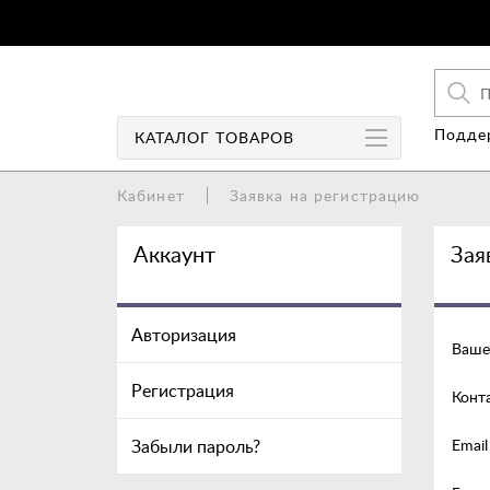
Поддер
КАТАЛОГ
ТОВАРОВ
Кабинет
Заявка на регистрацию
Чехлы
Аккаунт
Зая
Чехлы-книги
Защита экрана
Авторизация
Ваше
Колонки
Регистрация
Конт
Аудио/Видео
Аккумуляторы/Power Bank
Забыли пароль?
Email
Зарядные устройства