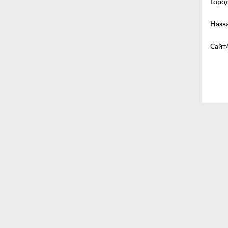
Горо
Кабели/Переходники
Назв
Для автомобиля
Сайт
Светотехника
Компьютерные аксессуары
Ремешки
Одежда и стиль DC
Товары для дома
Гаджеты
Смарт-часы
Уценка